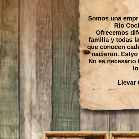
Somos una empres
Río Coc
Ofrecemos dife
familia y todas 
que conocen cada 
nacieron. Estyo
No es necesario 
lo
Llevar 