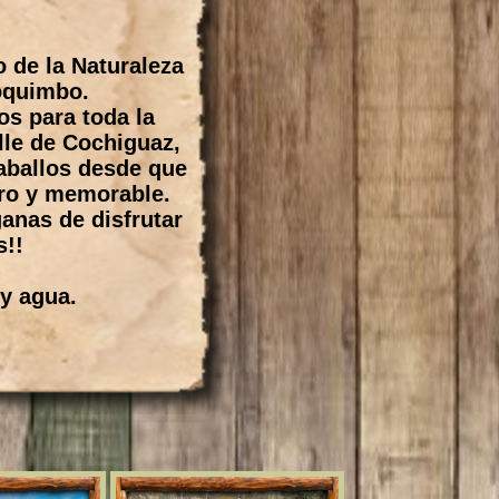
 de la Naturaleza
oquimbo.
os para toda la
lle de Cochiguaz,
caballos desde que
uro y memorable.
anas de disfrutar
s!!
 y agua.