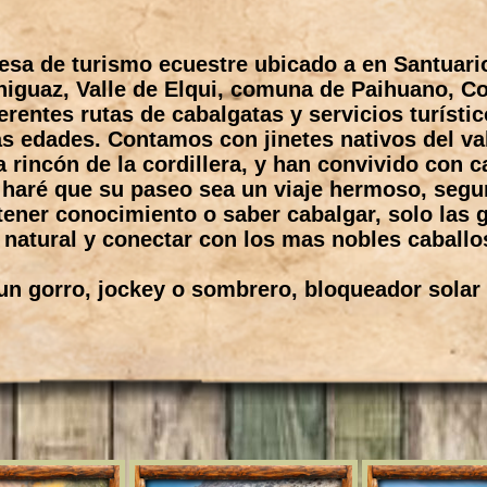
a de turismo ecuestre ubicado a en Santuario
higuaz, Valle de Elqui, comuna de Paihuano, C
rentes rutas de cabalgatas y servicios turístic
las edades. Contamos con jinetes nativos del va
rincón de la cordillera, y han convivido con 
 haré que su paseo sea un viaje hermoso, seg
tener conocimiento o saber cabalgar, solo las g
 natural y conectar con los mas nobles caballo
un gorro, jockey o sombrero, bloqueador solar